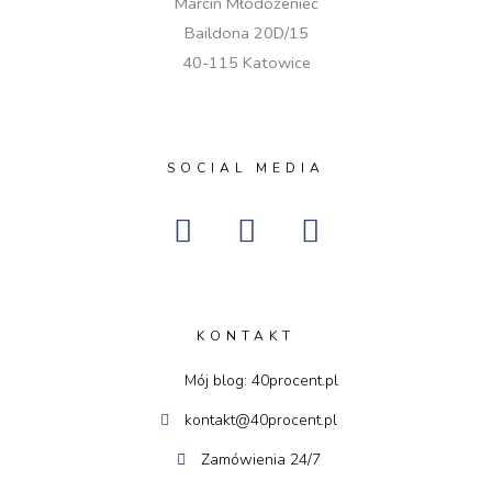
Marcin Młodożeniec
Baildona 20D/15
40-115 Katowice
SOCIAL MEDIA
I
F
Y
n
a
o
s
c
u
t
e
t
a
b
u
KONTAKT
g
o
b
Mój blog: 40procent.pl
r
o
e
kontakt@40procent.pl
a
k
m
Zamówienia 24/7