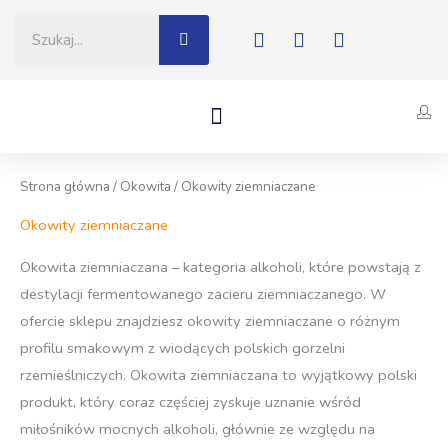
Skip
Szukaj
F
I
Y
to
a
n
o
c
s
u
content
e
t
t
b
a
u
Menu
Inne Destylaty
Na Prezent
o
g
b
o
r
e
k
a
m
Strona główna
/
Okowita
/ Okowity ziemniaczane
Okowity ziemniaczane
Okowita ziemniaczana – kategoria alkoholi, które powstają z
destylacji fermentowanego zacieru ziemniaczanego. W
ofercie sklepu znajdziesz okowity ziemniaczane o różnym
profilu smakowym z wiodących polskich gorzelni
rzemieślniczych. Okowita ziemniaczana to wyjątkowy polski
produkt, który coraz częściej zyskuje uznanie wśród
miłośników mocnych alkoholi, głównie ze względu na