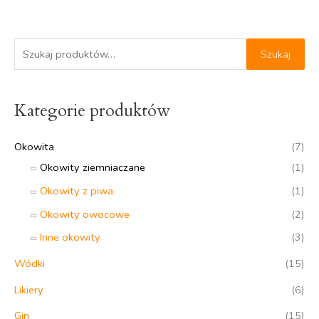
S
Szukaj
z
u
Kategorie produktów
k
a
Okowita
(7)
j
Okowity ziemniaczane
(1)
:
Okowity z piwa
(1)
Okowity owocowe
(2)
Inne okowity
(3)
Wódki
(15)
Likiery
(6)
Gin
(15)